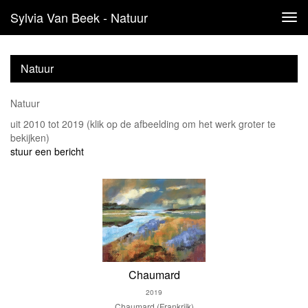
Sylvia Van Beek - Natuur
Tog
navi
Natuur
Natuur
uit 2010 tot 2019
(klik op de afbeelding om het werk groter te
bekijken)
stuur een bericht
Chaumard
2019
Chaumard (Frankrijk)