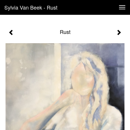
Sylvia Van Beek - Rust
Tog
navi
Rust